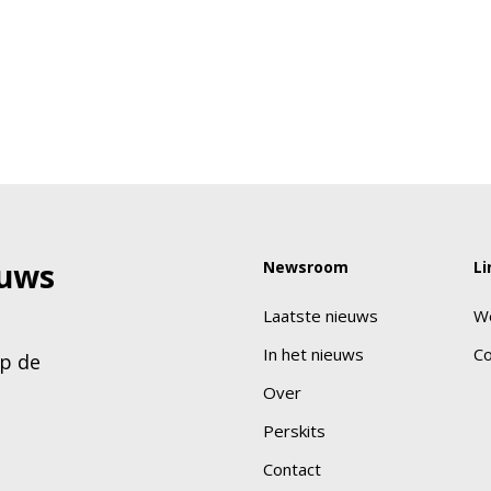
euws
Newsroom
Li
Laatste nieuws
W
In het nieuws
Co
p de
Over
Perskits
Contact