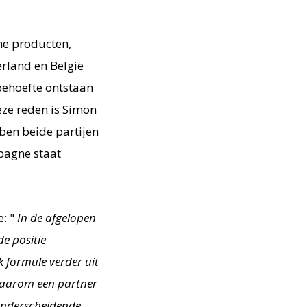
he producten,
erland en België
behoefte ontstaan
ze reden is Simon
en beide partijen
pagne staat
e: "
In de afgelopen
e positie
 formule verder uit
 daarom een partner
 onderscheidende