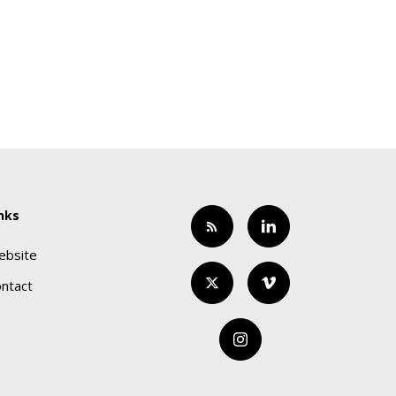
nks
ebsite
ntact