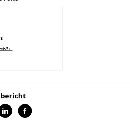
rs
r
nis5.nl
bericht