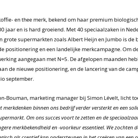
 koffie- en thee merk, bekend om haar premium biologisc
00 jaar en is hard groeiend. Met 40 speciaalzaken in Ned
n grote supermarkten zoals Albert Heijn en Jumbo is de 
e positionering en een landelijke merkcampagne. Om de
werking aangegaan met N=5. De afgelopen maanden hebb
 aan de nieuwe positionering, en de lancering van de cam
io september.
on-Bouman, marketing manager bij Simon Lévelt, licht to
 merkdenken binnen ons bedrijf verder versterkt en een solid
permarkt. Om ons succes voort te zetten en de speciaalzaak
 hogere merkbekendheid en -voorkeur essentieel. We zochten
egisch als creatief kan ondersteunen in het creëren van een