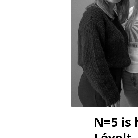
PNG
N=5 is
Lévelt