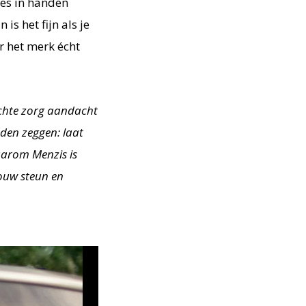
jes in handen
s het fijn als je
r het merk écht
echte zorg aandacht
eden zeggen: laat
waarom Menzis is
ouw steun en