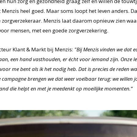
en hun zorg en gezondheid graag zelf en willen de touwt
Menzis heel goed. Maar soms loopt het leven anders. Dan i
e zorgverzekeraar. Menzis laat daarom opnieuw zien waa
n voor mensen, met een goede zorgverzekering.
cteur Klant & Markt bij Menzis:
"Bij Menzis vinden we dat 
taan, een hand vasthouden, er écht voor iemand zijn. Onze l
 voor me bent als ik het nodig heb. Dat is precies de reden 
e campagne brengen we dat weer voelbaar terug: we willen j
emand die helpt en met je meedenkt op moeilijke momenten.”