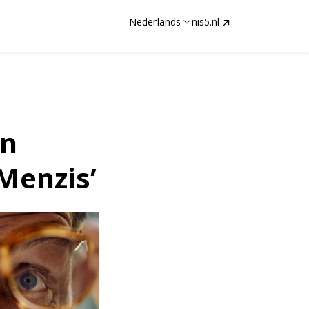
Nederlands
nis5.nl
in
Menzis’