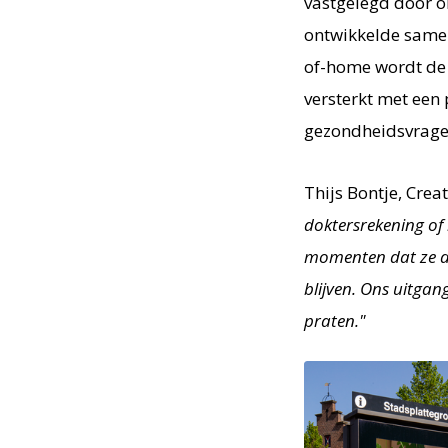
vastgelegd door o
ontwikkelde samen
of-home wordt de
versterkt met een 
gezondheidsvrage
Thijs Bontje, Crea
doktersrekening of 
momenten dat ze da
blijven. Ons uitgan
praten."