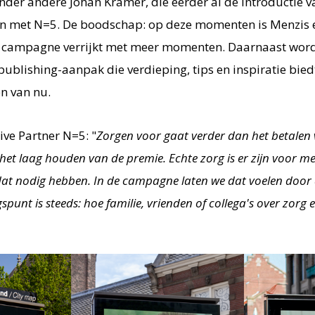
nder andere Johan Kramer, die eerder al de introductie 
 met N=5. De boodschap: op deze momenten is Menzis er 
 campagne verrijkt met meer momenten. Daarnaast wor
publishing-aanpak die verdieping, tips en inspiratie biedt
n van nu.
tive Partner N=5: "
Zorgen voor gaat verder dan het betalen
het laag houden van de premie. Echte zorg is er zijn voor m
t nodig hebben. In de campagne laten we dat voelen door d
gspunt is steeds: hoe familie, vrienden of collega's over zorg