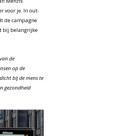
van Menzis
voor je. In out-
dt de campagne
 bij belangrijke
 van de
ensen op de
icht bij de mens te
 en gezondheid